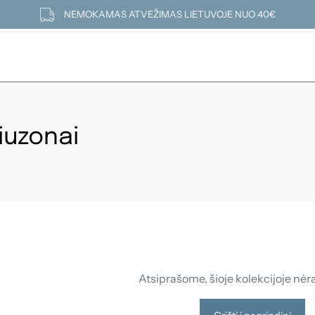
NEMOKAMAS ATVEŽIMAS LIETUVOJE NUO 40€
liuzonai
Atsiprašome, šioje kolekcijoje nėr