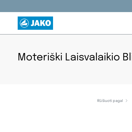
Pereiti
prie
turinio
Moteriški Laisvalaikio B
Rūšiuoti pagal