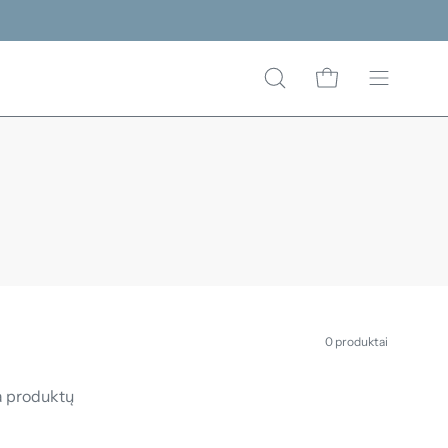
ATIDARYTI
ATIDARYTI KREPŠEL
Atidaryti
PAIEŠKOS
navigacijo
LAUKELĮ
meniu
0 produktai
a produktų