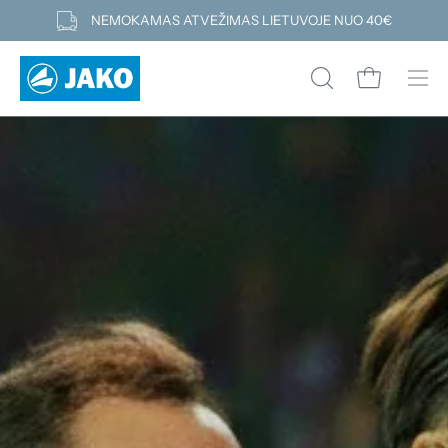
Pereiti
NEMOKAMAS ATVEŽIMAS LIETUVOJE NUO 40€
prie
turinio
Atidaryti kre
ATIDARYTI
Atid
PAIEŠKOS
navi
LAUKELĮ
men