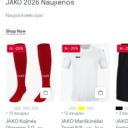
JAKO 2026 Naujienos
Naujos kolekcijos!
Shop Now
JAKO
JAKO
Iki -25%
Iki -25%
Iki -
Kojinės
Marškinėliai
Glasgow
Team
2.0
S/S
+ 13 daugiau
+ 12 daugiau
+ 3 da
JAKO Kojinės
JAKO Marškinėliai
JAKO
Glasgow 2.0
Team S/S
šorta
Nuo