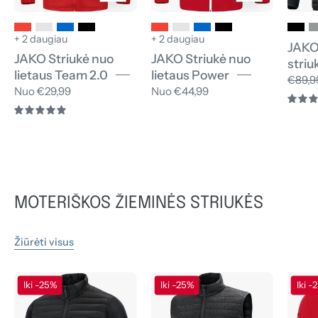
+ 2 daugiau
+ 2 daugiau
JAKO
JAKO Striukė nuo
JAKO Striukė nuo
striu
lietaus Team 2.0
lietaus Power
€89,9
Nuo €29,99
Nuo €44,99
5.0
MOTERIŠKOS ŽIEMINĖS STRIUKĖS
Žiūrėti visus
JAKO
JAKO
Iki -25%
Iki -25%
Iki -
Hibridinė
Dygsniuota
striukė
liemenė