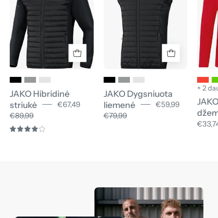
+ 2 da
JAKO Hibridinė
JAKO Dygsniuota
JAKO
striukė
liemenė
€67,49
€59,99
džem
€89,99
€79,99
€33,7
4.0