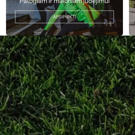
Patogiam ir maloniam judėjimui
APSIPIRKTI