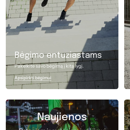
Bėgimo entuziastams
Pakelkite savo bėgimą į kitą lygį.
Apsipirkti bėgimui
Naujienos