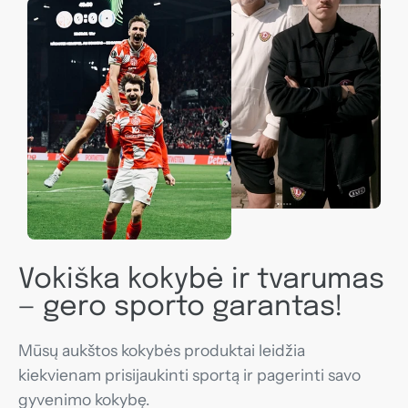
Vokiška kokybė ir tvarumas
— gero sporto garantas!
Mūsų aukštos kokybės produktai leidžia
kiekvienam prisijaukinti sportą ir pagerinti savo
gyvenimo kokybę.