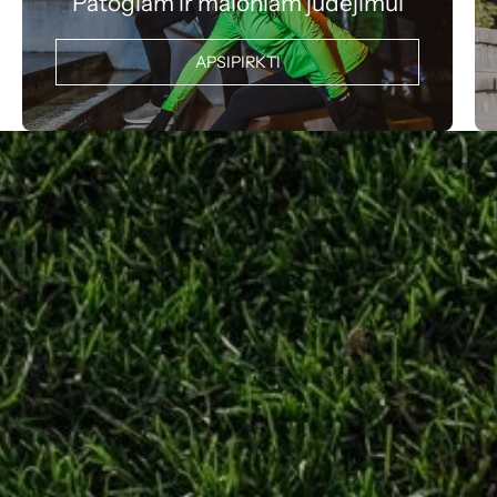
Patogiam ir maloniam judėjimui
APSIPIRKTI