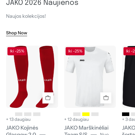
JAKO 2026 Naujienos
Naujos kolekcijos!
Shop Now
JAKO
JAKO
Iki -25%
Iki -25%
Iki -
Kojinės
Marškinėliai
Glasgow
Team
2.0
S/S
+ 13 daugiau
+ 12 daugiau
+ 3 da
JAKO Kojinės
JAKO Marškinėliai
JAKO
Glasgow 2.0
Team S/S
šorta
Nuo