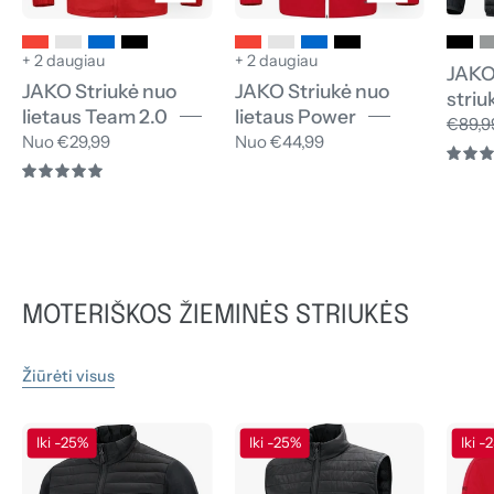
+ 2 daugiau
+ 2 daugiau
JAKO
JAKO Striukė nuo
JAKO Striukė nuo
striu
lietaus Team 2.0
lietaus Power
€89,9
Nuo €29,99
Nuo €44,99
5.0
MOTERIŠKOS ŽIEMINĖS STRIUKĖS
Žiūrėti visus
JAKO
JAKO
Iki -25%
Iki -25%
Iki -
Hibridinė
Dygsniuota
striukė
liemenė