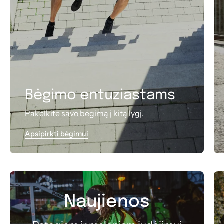
Bėgimo entuziastams
Pakelkite savo bėgimą į kitą lygį.
Apsipirkti bėgimui
Naujienos