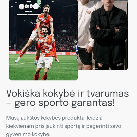
Vokiška kokybė ir tvarumas
— gero sporto garantas!
Mūsų aukštos kokybės produktai leidžia
kiekvienam prisijaukinti sportą ir pagerinti savo
gyvenimo kokybę.