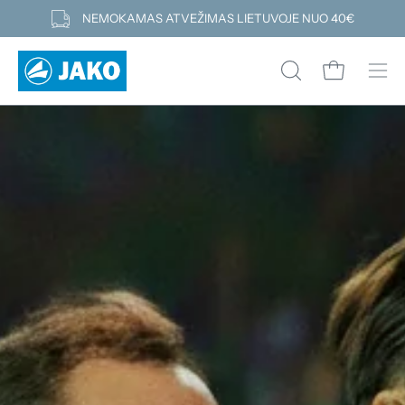
Pereiti
NEMOKAMAS ATVEŽIMAS LIETUVOJE NUO 40€
prie
turinio
Atidaryti kre
ATIDARYTI
Atid
PAIEŠKOS
navi
LAUKELĮ
men