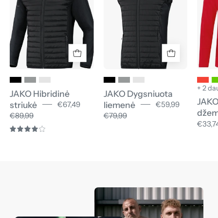
+ 2 da
JAKO Hibridinė
JAKO Dygsniuota
JAKO
striukė
liemenė
€67,49
€59,99
džem
€89,99
€79,99
€33,7
4.0