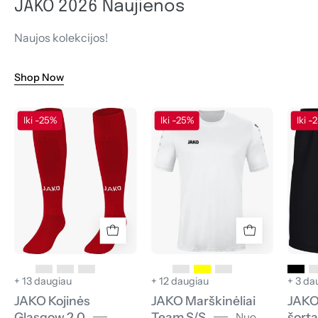
JAKO 2026 Naujienos
Naujos kolekcijos!
Shop Now
JAKO
JAKO
Iki -25%
Iki -25%
Iki -
Kojinės
Marškinėliai
Glasgow
Team
2.0
S/S
+ 13 daugiau
+ 12 daugiau
+ 3 da
JAKO Kojinės
JAKO Marškinėliai
JAKO
Glasgow 2.0
Team S/S
šorta
Nuo