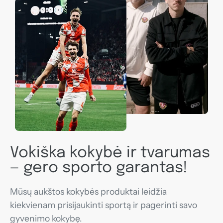
Vokiška kokybė ir tvarumas
— gero sporto garantas!
Mūsų aukštos kokybės produktai leidžia
kiekvienam prisijaukinti sportą ir pagerinti savo
gyvenimo kokybę.