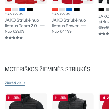
+ 2 daugiau
+ 2 daugiau
JAKO
JAKO Striukė nuo
JAKO Striukė nuo
striu
lietaus Team 2.0
lietaus Power
€89,9
Nuo €29,99
Nuo €44,99
5.0
MOTERIŠKOS ŽIEMINĖS STRIUKĖS
Žiūrėti visus
JAKO
JAKO
Iki -25%
Iki -25%
Iki -
Hibridinė
Dygsniuota
striukė
liemenė