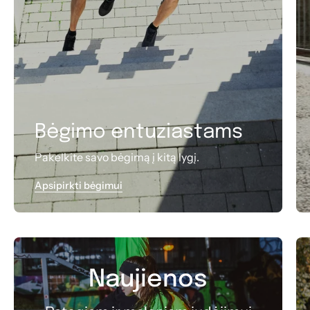
Bėgimo entuziastams
Pakelkite savo bėgimą į kitą lygį.
Apsipirkti bėgimui
Naujienos