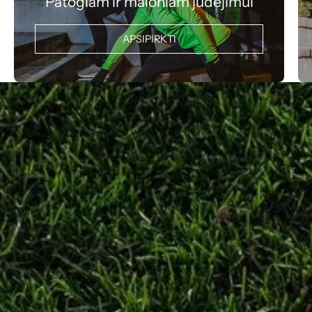
Patogiam ir maloniam judėjimui
APSIPIRKTI