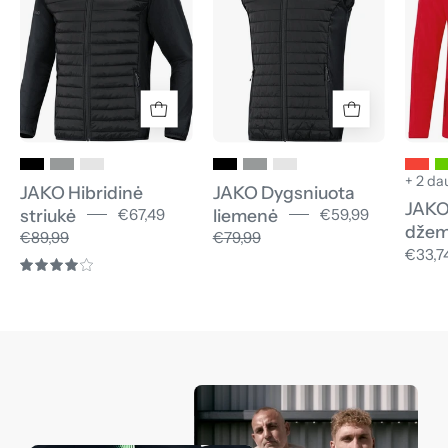
+ 2 da
JAKO Hibridinė
JAKO Dygsniuota
JAKO
striukė
liemenė
€67,49
€59,99
džem
€89,99
€79,99
€33,7
4.0