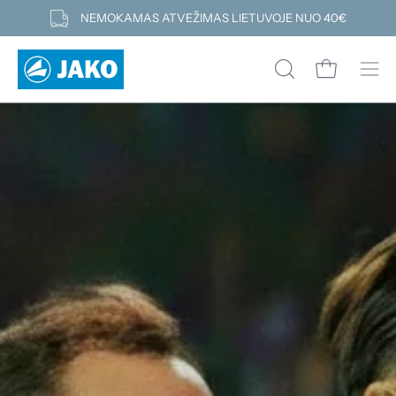
Pereiti
NEMOKAMAS ATVEŽIMAS LIETUVOJE NUO 40€
prie
turinio
Atidaryti kre
ATIDARYTI
Atid
PAIEŠKOS
navi
LAUKELĮ
men