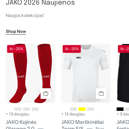
JAKO 2026 Naujienos
Naujos kolekcijos!
Shop Now
JAKO
JAKO
Iki -25%
Iki -25%
Iki -
Kojinės
Marškinėliai
Glasgow
Team
2.0
S/S
+ 13 daugiau
+ 12 daugiau
+ 3 da
JAKO Kojinės
JAKO Marškinėliai
JAKO
Glasgow 2.0
Team S/S
šorta
Nuo