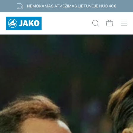
Pereiti
NEMOKAMAS ATVEŽIMAS LIETUVOJE NUO 40€
prie
turinio
Atidaryti kre
ATIDARYTI
Atid
PAIEŠKOS
navi
LAUKELĮ
men