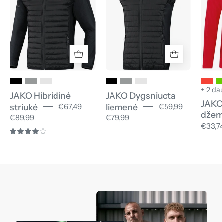
+ 2 da
JAKO Hibridinė
JAKO Dygsniuota
JAKO
striukė
liemenė
€67,49
€59,99
džem
€89,99
€79,99
€33,7
4.0