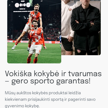
Vokiška kokybė ir tvarumas
— gero sporto garantas!
Mūsų aukštos kokybės produktai leidžia
kiekvienam prisijaukinti sportą ir pagerinti savo
gyvenimo kokybę.