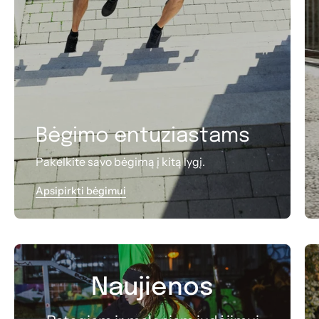
Bėgimo entuziastams
Pakelkite savo bėgimą į kitą lygį.
Apsipirkti bėgimui
Naujienos