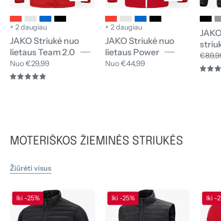
+ 2 daugiau
+ 2 daugiau
JAKO
JAKO Striukė nuo
JAKO Striukė nuo
striu
lietaus Team 2.0
lietaus Power
€89,9
Nuo €29,99
Nuo €44,99
5.0
MOTERIŠKOS ŽIEMINĖS STRIUKĖS
Žiūrėti visus
JAKO
JAKO
Iki -25%
Iki -25%
Iki -
Hibridinė
Dygsniuota
striukė
liemenė