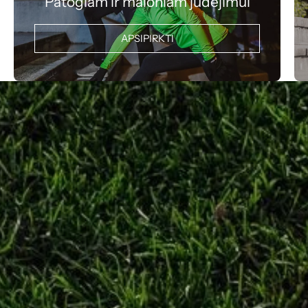
Patogiam ir maloniam judėjimui
APSIPIRKTI