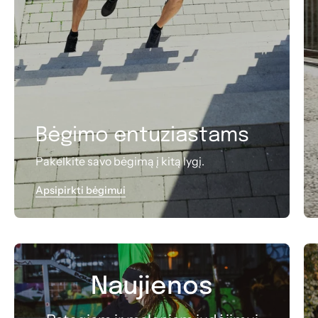
Bėgimo entuziastams
Pakelkite savo bėgimą į kitą lygį.
Apsipirkti bėgimui
Naujienos