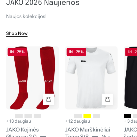
JAKO 2026 Naujienos
Naujos kolekcijos!
Shop Now
JAKO
JAKO
Iki -25%
Iki -25%
Iki -
Kojinės
Marškinėliai
Glasgow
Team
2.0
S/S
+ 13 daugiau
+ 12 daugiau
+ 3 da
JAKO Kojinės
JAKO Marškinėliai
JAKO
Glasgow 2.0
Team S/S
šorta
Nuo