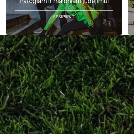
Patogiam ir maloniam judėjimui
APSIPIRKTI