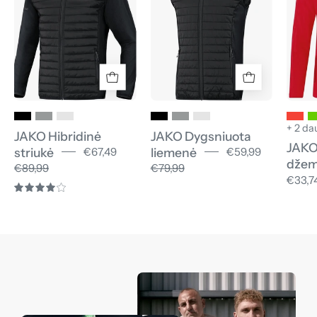
+ 2 da
JAKO Hibridinė
JAKO Dygsniuota
JAKO
striukė
liemenė
€67,49
€59,99
džem
€89,99
€79,99
€33,7
4.0