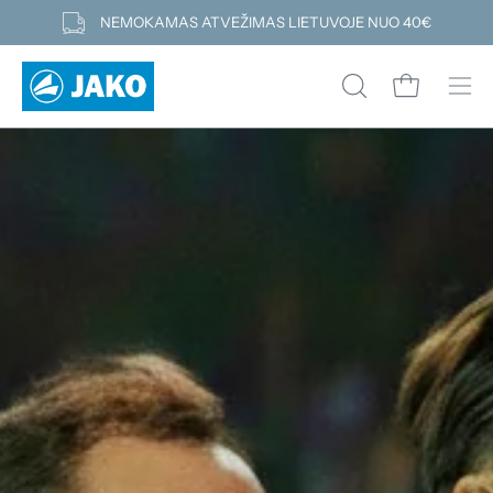
Pereiti
NEMOKAMAS ATVEŽIMAS LIETUVOJE NUO 40€
prie
turinio
Atidaryti kre
ATIDARYTI
Atid
PAIEŠKOS
navi
LAUKELĮ
men