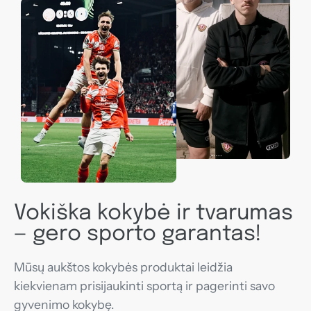
Vokiška kokybė ir tvarumas
— gero sporto garantas!
Mūsų aukštos kokybės produktai leidžia
kiekvienam prisijaukinti sportą ir pagerinti savo
gyvenimo kokybę.