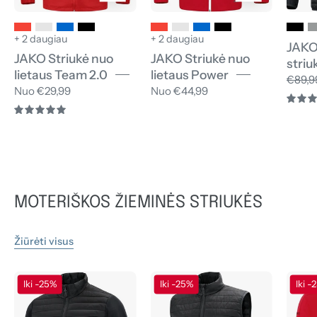
+ 2 daugiau
+ 2 daugiau
JAKO
JAKO Striukė nuo
JAKO Striukė nuo
striu
lietaus Team 2.0
lietaus Power
€89,9
Nuo €29,99
Nuo €44,99
5.0
MOTERIŠKOS ŽIEMINĖS STRIUKĖS
Žiūrėti visus
JAKO
JAKO
Iki -25%
Iki -25%
Iki -
Hibridinė
Dygsniuota
striukė
liemenė