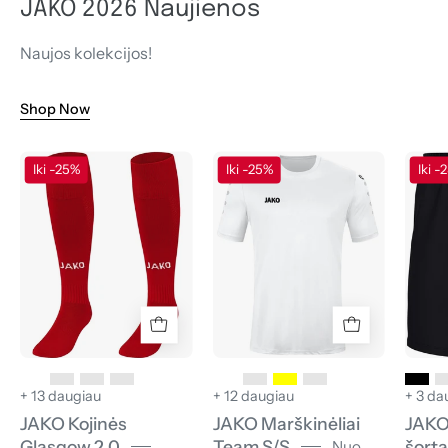
JAKO 2026 Naujienos
Naujos kolekcijos!
Shop Now
JAKO
JAKO
Iki -25%
Iki -25%
Iki -
Kojinės
Marškinėliai
Glasgow
Team
2.0
S/S
+ 13 daugiau
+ 12 daugiau
+ 3 da
JAKO Kojinės
JAKO Marškinėliai
JAKO
Glasgow 2.0
Team S/S
šorta
Nuo