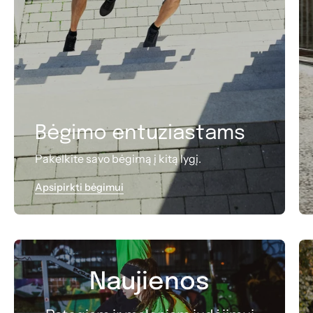
Bėgimo entuziastams
Pakelkite savo bėgimą į kitą lygį.
Apsipirkti bėgimui
Naujienos