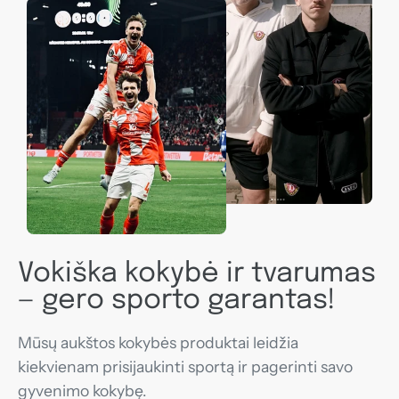
Vokiška kokybė ir tvarumas
— gero sporto garantas!
Mūsų aukštos kokybės produktai leidžia
kiekvienam prisijaukinti sportą ir pagerinti savo
gyvenimo kokybę.