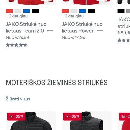
+ 2 daugiau
+ 2 daugiau
JAKO
JAKO Striukė nuo
JAKO Striukė nuo
striu
lietaus Team 2.0
lietaus Power
€89,9
Nuo €29,99
Nuo €44,99
5.0
MOTERIŠKOS ŽIEMINĖS STRIUKĖS
Žiūrėti visus
JAKO
JAKO
Iki -25%
Iki -25%
Iki -
Hibridinė
Dygsniuota
striukė
liemenė