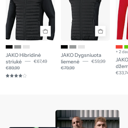
+ 2 da
JAKO Hibridinė
JAKO Dygsniuota
JAKO
striukė
liemenė
€67,49
€59,99
džem
€89,99
€79,99
€33,7
4.0