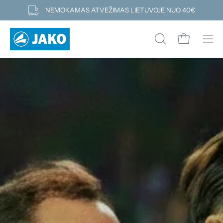
Pereiti
NEMOKAMAS ATVEŽIMAS LIETUVOJE NUO 40€
prie
turinio
Atidaryti kre
ATIDARYTI
Atid
PAIEŠKOS
navi
LAUKELĮ
men