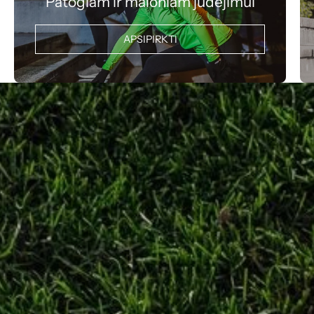
Patogiam ir maloniam judėjimui
APSIPIRKTI